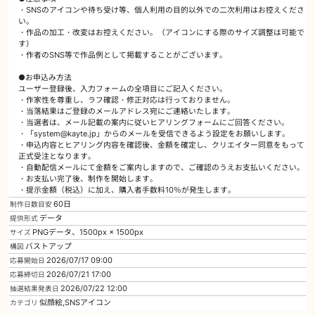
・SNSのアイコンや待ち受け等、個人利用の目的以外での二次利用はお控えくださ
い。
・作品の加工・改変はお控えください。（アイコンにする際のサイズ調整は可能で
す）
・作者のSNS等で作品例として掲載することがございます。
●お申込み方法
ユーザー登録後、入力フォームの全項目にご記入ください。
・作家性を尊重し、ラフ確認・修正対応は行っておりません。
・当落結果はご登録のメールアドレス宛にご連絡いたします。
・当選者は、メール記載の案内に従いヒアリングフォームにご回答ください。
・「system@kayte.jp」からのメールを受信できるよう設定をお願いします。
・申込内容とヒアリング内容を確認後、金額を確定し、クリエイター同意をもって
正式受注となります。
・自動配信メールにて金額をご案内しますので、ご確認のうえお支払いください。
・お支払い完了後、制作を開始します。
・提示金額（税込）に加え、購入者手数料10％が発生します。
60日
制作日数目安
データ
提供形式
PNGデータ、1500px × 1500px
サイズ
バストアップ
構図
2026/07/17 09:00
応募開始日
2026/07/21 17:00
応募締切日
2026/07/22 12:00
抽選結果発表日
似顔絵,SNSアイコン
カテゴリ