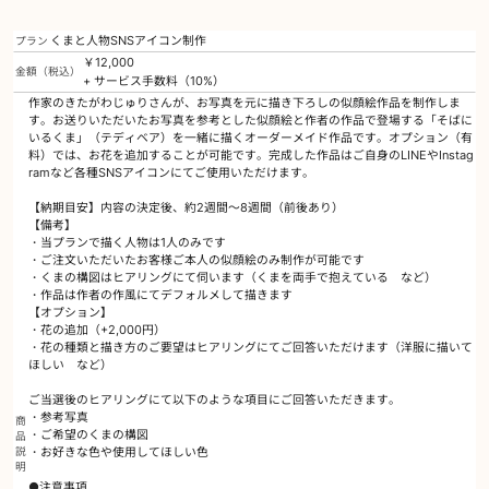
くまと人物SNSアイコン制作
プラン
￥12,000
金額（税込）
+ サービス手数料（10%）
作家のきたがわじゅりさんが、お写真を元に描き下ろしの似顔絵作品を制作しま
す。お送りいただいたお写真を参考とした似顔絵と作者の作品で登場する「そばに
いるくま」（テディベア）を一緒に描くオーダーメイド作品です。オプション（有
料）では、お花を追加することが可能です。完成した作品はご自身のLINEやInstag
ramなど各種SNSアイコンにてご使用いただけます。
【納期目安】内容の決定後、約2週間～8週間（前後あり）
【備考】
・当プランで描く人物は1人のみです
・ご注文いただいたお客様ご本人の似顔絵のみ制作が可能です
・くまの構図はヒアリングにて伺います（くまを両手で抱えている など）
・作品は作者の作風にてデフォルメして描きます
【オプション】
・花の追加（+2,000円）
・花の種類と描き方のご要望はヒアリングにてご回答いただけます（洋服に描いて
ほしい など）
ご当選後のヒアリングにて以下のような項目にご回答いただきます。
・参考写真
商
・ご希望のくまの構図
品
説
・お好きな色や使用してほしい色
明
●注意事項