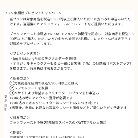
似顔絵プレゼントキャンペーン
プラン
当プランは対象商品を税込3,300円以上ご購入いただいた方のみお申込みいただ
けます。当選後のヒアリングフォームにてレシートをご提供いただきます。
ブックファースト中野店でのKAYTEマルシェ初開催を記念し、対象商品を税込3,3
00円以上ご購入いただいた方の中から抽選で3名様に、にぇりさんが描き下ろす
似顔絵をプレゼントします。
＜プレゼント内容＞
・jpgまたはpng形式のデジタルデータ1種類
・オリジナルキャラクターもると一緒にお客様（1名）の似顔絵（バストアップ）
を描きます。背景色は作者おまかせです。
＜応募方法＞
①対象商品を店頭で税込3,300円以上ご購入
②レジでレシートを取得
③本サイトより希望するクリエイターのプランをお申込み
商
※お申込み時にアカウント登録が必要です
品
※お申込みできるクリエイターはレシート1枚につき1名です
説
※当選後、制作に必要なお写真やレシート画像などをご提供いただく予定です
明
＜対象商品＞
ブックファースト中野店1階催事スペースのKAYTEマルシェ商品
＜期間＞
応募期間：2026年6月1日（月）～6月30日（火）