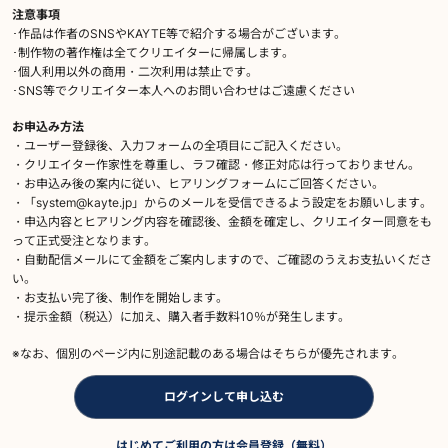
注意事項
･作品は作者のSNSやKAYTE等で紹介する場合がございます。
･制作物の著作権は全てクリエイターに帰属します。
･個人利用以外の商用・二次利用は禁止です。
･SNS等でクリエイター本人へのお問い合わせはご遠慮ください
お申込み方法
・ユーザー登録後、入力フォームの全項目にご記入ください。
・クリエイター作家性を尊重し、ラフ確認・修正対応は行っておりません。
・お申込み後の案内に従い、ヒアリングフォームにご回答ください。
・「system@kayte.jp」からのメールを受信できるよう設定をお願いします。
・申込内容とヒアリング内容を確認後、金額を確定し、クリエイター同意をも
って正式受注となります。
・自動配信メールにて金額をご案内しますので、ご確認のうえお支払いくださ
い。
・お支払い完了後、制作を開始します。
・提示金額（税込）に加え、購入者手数料10％が発生します。
※なお、個別のページ内に別途記載のある場合はそちらが優先されます。
ログインして申し込む
はじめてご利用の方は会員登録（無料）