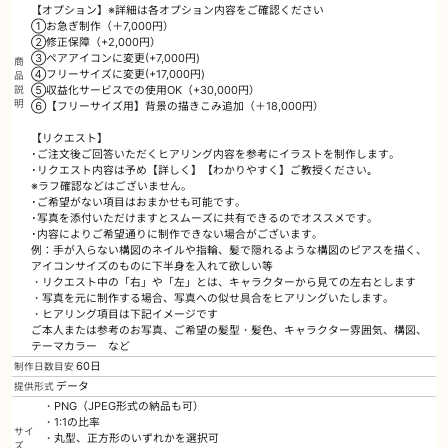
【オプション】※詳細は各オプション内容をご確認ください
①お急ぎ制作（＋7,000円）
②修正保障（+2,000円）
③ペアアイコンに変更(+7,000円)
商
④フリーサイズに変更(+17,000円)
品
説
⑤収益化サービスでの使用OK（+30,000円）
明
⑥【フリーサイズ用】背景の描きこみ追加（＋18,000円）
【リクエスト】
･ご注文後ご回答いただくヒアリング内容を参考にイラストを制作します。
･リクエスト内容は予め【詳しく】【わかりやすく】ご教授ください｡
※ラフ確認などはございません。
･ご希望がない項目はおまかせも可能です。
･写真を添付いただけますとスムーズに共有できるのでオススメです。
･内容によりご希望通りに制作できない場合がございます。
例：手が入らない構図のネイルや指輪、髪で隠れるような構図のピアスを描く、
アイコンサイズのものに下半身を入れて欲しい等
・リクエスト中の「右」や「左」とは、キャラクターから見ての左右とします
・写真を元に制作する場合、写真への似せ具合をヒアリングいたします。
・ヒアリング項目は下記イメージです
ご本人または参考のお写真、ご希望の髪型・髪色、キャラクター雰囲気、構図、
テーマカラー など
60日
制作日数目安
データ
提供形式
・PNG（JPEG形式の納品も可）
・1:1の比率
サイ
・丸型、正方形のいずれかを選択可
ズ