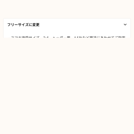
フリーサイズに変更
・スマホ待受サイズ、3:4、ヘッダー用、A4比など用途にあわせてご指定
いただけます。
・A4程度まで出力可能な高解像度のデータでお渡しします
・全身を含む、人物の構図を自由に指定いただけます。
・キャラクターは最大で3人までです｡3人以上をご希望の場合、別途運営
までご相談ください。
・画面に対してイラストが小さくなる構図指定がある場合、細かい要望に
沿った描きこみが難しい場合がございます
￥17,000