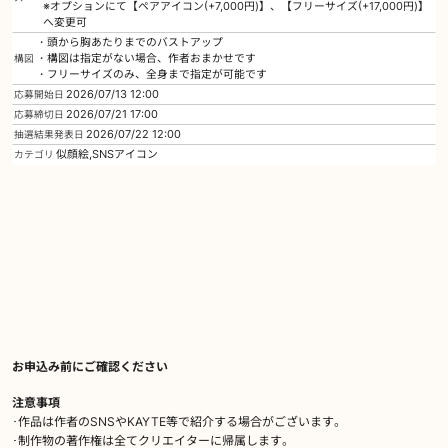
※オプションにて【ペアアイコン(+7,000円)】、【フリーサイズ(+17,000円)】
へ変更可
・頭から胸あたりまでのバストアップ
・構図は指定がない場合、作者おまかせです
構図
・フリーサイズのみ、全身まで指定が可能です
2026/07/13 12:00
応募開始日
2026/07/21 17:00
応募締切日
2026/07/22 12:00
抽選結果発表日
似顔絵,SNSアイコン
カテゴリ
お申込み前にご確認ください
注意事項
･作品は作者のSNSやKAYTE等で紹介する場合がございます。
･制作物の著作権は全てクリエイターに帰属します。