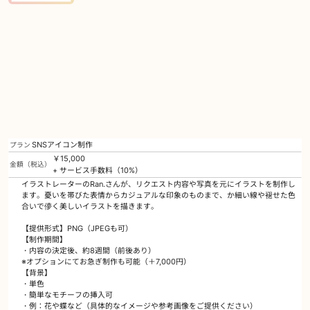
SNSアイコン制作
プラン
￥15,000
金額（税込）
+ サービス手数料（10%）
イラストレーターのRan.さんが、リクエスト内容や写真を元にイラストを制作し
ます。憂いを帯びた表情からカジュアルな印象のものまで、か細い線や褪せた色
合いで儚く美しいイラストを描きます。
【提供形式】PNG（JPEGも可）
【制作期間】
・内容の決定後、約8週間（前後あり）
※オプションにてお急ぎ制作も可能（＋7,000円）
【背景】
・単色
・簡単なモチーフの挿入可
・例：花や蝶など（具体的なイメージや参考画像をご提供ください）