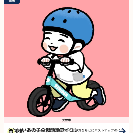
先着
受付中
かわいいあの子の似顔絵アイコン
5,000
イラストレーターのomochiさんがお客様のお写真をもとにバストアップのイラ
￥