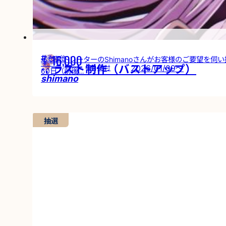
16,000
その他
イラストレーターのShimanoさんがお客様のご要望を伺い描き
￥
イラスト制作（バストアップ）
2026/01/09
～
受付
60日（前後…
shimano
抽選