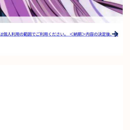
ご利用ください。 ＜納期＞内容の決定後、約