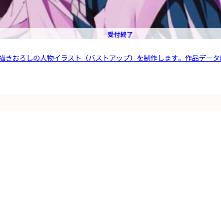
受付終了
おろしの人物イラスト（バストアップ）を制作します。作品データは個人利用の範囲で