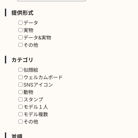
提供形式
データ
実物
データ&実物
その他
カテゴリ
似顔絵
ウェルカムボード
SNSアイコン
動物
スタンプ
モデル１人
モデル複数
その他
並順