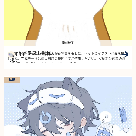
受付終了
ペットイラスト制作
7,000
2026/04/10
～
イラストレーターのつゆこさんがお写真をもとに、ペットのイラスト作品を制作
受付
￥
します。完成データは個人利用の範囲にてご使用ください。 ＜納期＞内容の決
つゆこ
定後、約30日（前後あり） ＜モデル＞ ・動物…
抽選