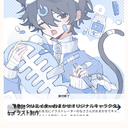
受付終了
＜等身＞クリエイターおまかせオリジナルキャラクタ
50,000
2026/04/03
～
ご希望するキャラクターの性別/好きなもの/好きな色/モチーフにしたいものなど
受付
￥
をご回答いただき、それを元にイラストレーターのなささんがおまかせでキャラ
ーイラスト制作
なさ
クターデザイン及びイラストを制作します。作品全体を考…