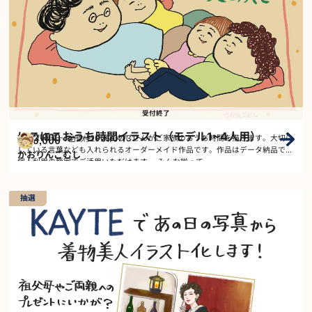
受付終了
にこにこおうち時間イラスト（モデル1~4人用）
13,000
モデル複数
2026/07/31
～
イラストレーターかおりんごむしさんがご家族のおうち時間を描きます。大切に
受付
￥
している言葉なども入れられるオーダーメイド作品です。作品はデータ納品で、
かおりんごむし
個人利用の範囲でご活用いただけます。 みんな揃って…
抽選