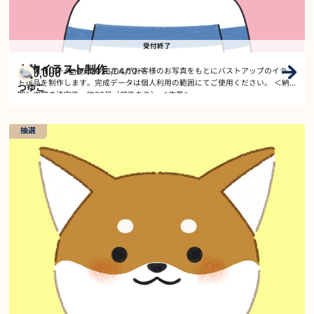
受付終了
人物イラスト制作
10,000
2026/04/10
～
イラストレーターのつゆこさんがお客様のお写真をもとにバストアップのイラス
受付
￥
ト作品を制作します。完成データは個人利用の範囲にてご使用ください。 ＜納
つゆこ
期＞内容の決定後、約30日（前後あり） ＜作風＞…
抽選