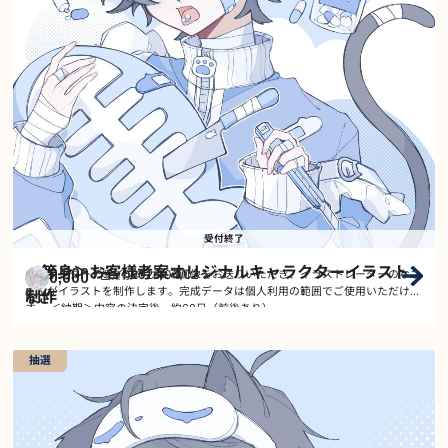
受付終了
＜等身＞お客様考案オリジナルキャラクターイラスト
40,000
2026/04/03
～
キャラクターデザインのわかる画像をお送りいただき、イラストレーターのなさ
受付
￥
さんがイラストを制作します。完成データは個人利用の範囲でご使用いただけま
制作
なさ
す。 ＜納期＞内容の決定後、約60日（前後あり） …
抽選