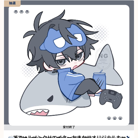
抽選
受付終了
＜デフォルメ＞クリエイターおまかせオリジナルキャ