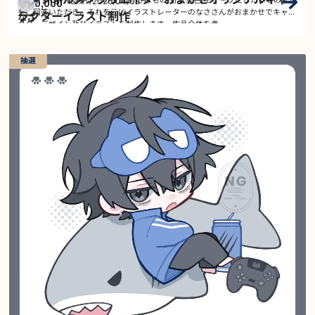
45,000
2026/04/03
～
ご希望するキャラクターの性別/好きなもの/好きな色/モチーフにしたいものなど
受付
￥
をご回答いただき、それを元にイラストレーターのなささんがおまかせでキャラ
ラクターイラスト制作
なさ
クターデザイン及びイラストを制作します。作品全体を考…
抽選