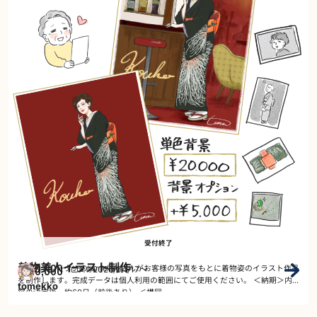
受付終了
着物美人イラスト制作
20,000
2026/04/17
～
イラストレーターのtomekkoさんがお客様の写真をもとに着物姿のイラスト作品
受付
￥
を制作します。完成データは個人利用の範囲にてご使用ください。 ＜納期＞内
tomekko
容の決定後、約60日（前後あり） ＜構図・…