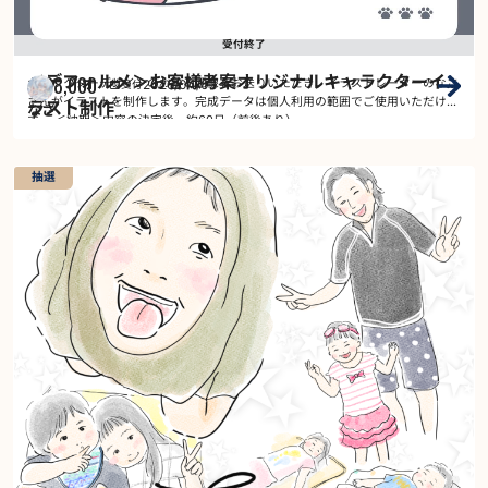
受付終了
＜デフォルメ＞お客様考案オリジナルキャラクターイ
38,000
2026/04/03
～
キャラクターデザインのわかる画像をお送りいただき、イラストレーターのなさ
受付
￥
さんがイラストを制作します。完成データは個人利用の範囲でご使用いただけま
ラスト制作
なさ
す。 ＜納期＞内容の決定後、約60日（前後あり） …
抽選