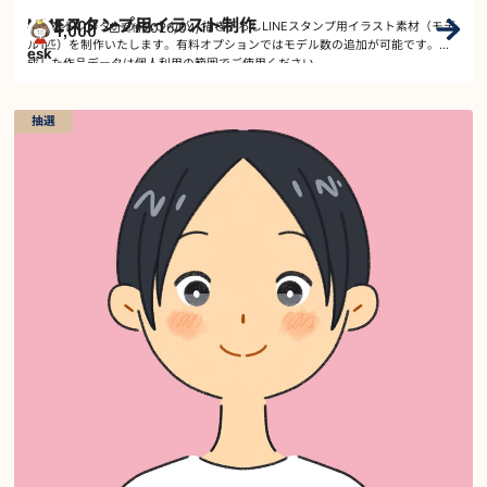
LINEスタンプ用イラスト制作
44,000
スタンプ
2026/04/17
～
イラストレーターのeskさんが、描き下ろしLINEスタンプ用イラスト素材（モデ
受付
￥
ル1匹）を制作いたします。有料オプションではモデル数の追加が可能です。完
esk
成した作品データは個人利用の範囲でご使用ください。…
抽選