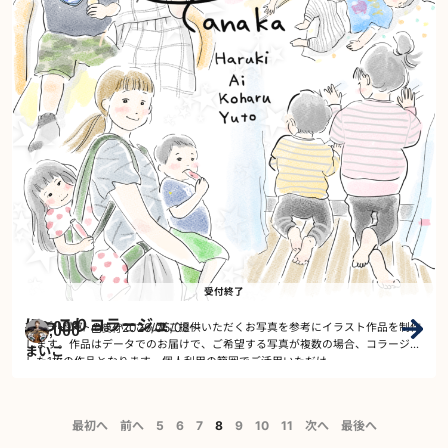
受付終了
ほっこりコラージュ
9,000
モデル複数
2026/05/08
～
アーティストのまいこさんがご提供いただくお写真を参考にイラスト作品を制作
受付
￥
します。作品はデータでのお届けで、ご希望する写真が複数の場合、コラージュ
まいこ
した1枚の作品となります。個人利用の範囲でご活用いただけ…
最初へ
前へ
5
6
7
8
9
10
11
次へ
最後へ