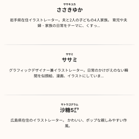
ササキユカ
ささきゆか
岩手県在住イラストレーター。夫と2人の子どもの4人家族。 育児や夫
婦・家族の日常をテーマに、くすっ...
ササミ
ササミ
グラフィックデザイナー兼イラストレーター。日常のかけがえのない瞬
間を似顔絵、漫画、イラストにしていま...
サトウゴグラム
沙糖5㌘
広島県在住のイラストレーター。 かわいい、ポップな親しみやすい作
風。