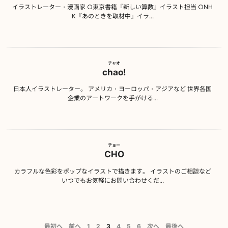
イラストレーター・漫画家 ○東京書籍『新しい算数』イラスト担当 ○NH
K『あのときを取材中』イラ...
チャオ
chao!
日本人イラストレーター。 アメリカ・ヨーロッパ・アジアなど 世界各国
企業のアートワークを手がける...
チョー
CHO
カラフルな色彩をポップなイラストで描きます。 イラストのご相談など
いつでもお気軽にお問い合わせくだ...
最初へ
前へ
1
2
3
4
5
6
次へ
最後へ