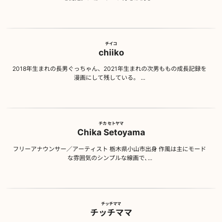
チイコ
chiiko
2018年生まれの長男ぐっちゃん、2021年生まれの次男ももの成長記録を
漫画にして残している。 ...
チカ セトヤマ
Chika Setoyama
フリーアナウンサー／アーティスト 栃木県小山市出身 作風は主にモード
な雰囲気のシンプルな線画で､...
チッチママ
チッチママ