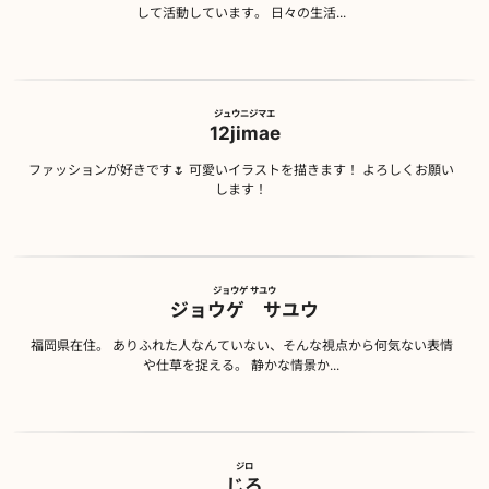
して活動しています。 日々の生活...
ジュウニジマエ
12jimae
ファッションが好きです🌷 可愛いイラストを描きます！ よろしくお願い
します！
ジョウゲ サユウ
ジョウゲ サユウ
福岡県在住。 ありふれた人なんていない、そんな視点から何気ない表情
や仕草を捉える。 静かな情景か...
ジロ
じろ