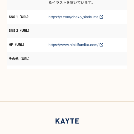
るイラストを描いています。
https://x.com/chako_sirokuma
SNS 1（URL)
SNS 2（URL）
https://www.hiokifumika.com/
HP（URL）
その他（URL）